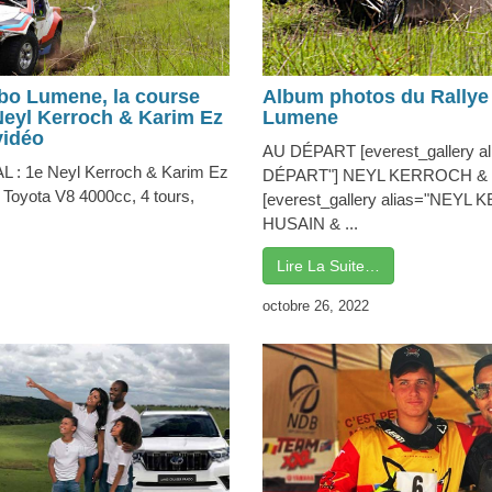
bo Lumene, la course
Album photos du Rally
 Neyl Kerroch & Karim Ez
Lumene
vidéo
AU DÉPART [everest_gallery al
 1e Neyl Kerroch & Karim Ez
DÉPART"] NEYL KERROCH &
Toyota V8 4000cc, 4 tours,
[everest_gallery alias="NEYL
HUSAIN & ...
Lire La Suite…
octobre 26, 2022