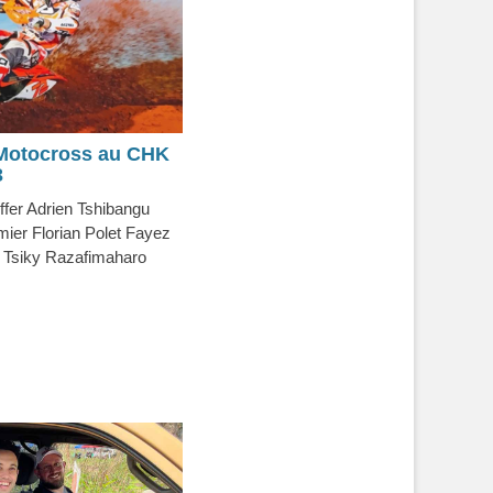
 Motocross au CHK
3
ffer Adrien Tshibangu
mier Florian Polet Fayez
e Tsiky Razafimaharo