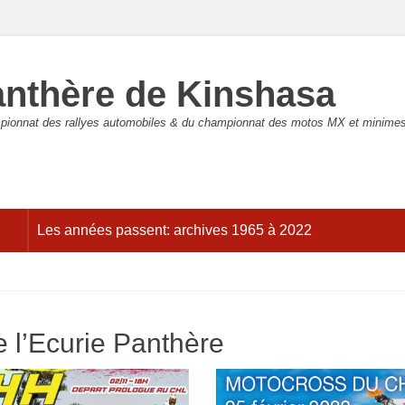
anthère de Kinshasa
pionnat des rallyes automobiles & du championnat des motos MX et minimes
Les années passent: archives 1965 à 2022
 l’Ecurie Panthère