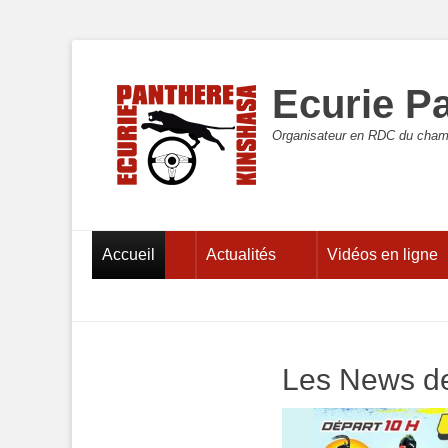
Ecurie P
Organisateur en RDC du cham
Menu principal
Aller
Accueil
Actualités
Vidéos en ligne
au
contenu
Les News de