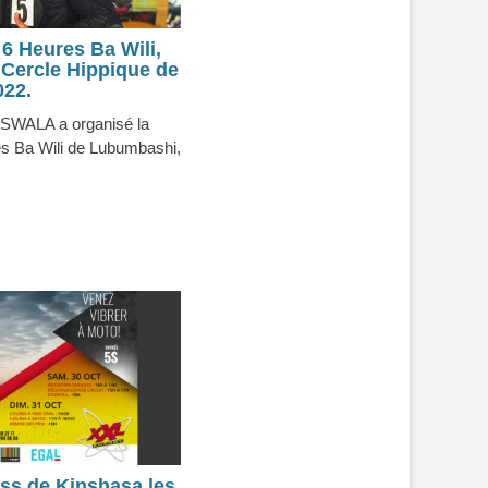
6 Heures Ba Wili,
 Cercle Hippique de
022.
 SWALA a organisé la
s Ba Wili de Lubumbashi,
ss de Kinshasa les