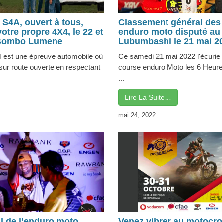
Classement général des 
é S4A, ouvert à tous,
enduro moto disputé au
otre propre 4X4, le 22 et
Lubumbashi le 21 mai 2
 Bombo Lumene
Ce samedi 21 mai 2022 l'écurie
X4 est une épreuve automobile où
course enduro Moto les 6 Heure
sur route ouverte en respectant
...
Lire La Suite…
mai 24, 2022
l de l’enduro moto
Venez vibrer au motocro