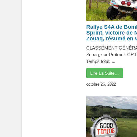
Rallye S4A de Bom
Sprint, victoire de
Zouaq, résumé en 
CLASSEMENT GÉNÉRAL :
Zouaq, sur Protruck CRT 
Temps total: ...
Lire La Suite…
octobre 26, 2022