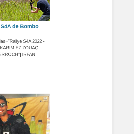
e S4A de Bombo
ias="Rallye S4A 2022 -
 KARIM EZ ZOUAQ
 KERROCH"] IRFAN