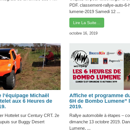
PDF. classement-rallye-auto-6
lumene-2019 Samedi 12 ...
Lire La Suite…
octobre 16, 2019
e l’équipage Michaël
Affiche et programme du
telet aux 6 Heures de
6H de Bombo Lumene” le
9.
2019.
r Hottelet sur Century CRT. 2e
Rallye automobile à étapes – coe
Dupuis sur Buggy Desert
dimanche 13 octobre 2019. Dan
Lumene, ...